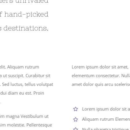
elers unrivaled
of hand-picked
 destinations.
elit. Aliquam rutrum
Lorem ipsum dolor sit amet, 
ut suscipit. Curabitur sit
elementum consectetur. Nulla 
 Sed luctus, tellus volutpat
amet dolor quis arcu sceleris
 dui diam eu est. Proin
.
Lorem ipsum dolor sit am
tium magna Vestibulum ut
Aliquam rutrum Elemen
sim molestie. Pellentesque
Nulla pharetra tristique 