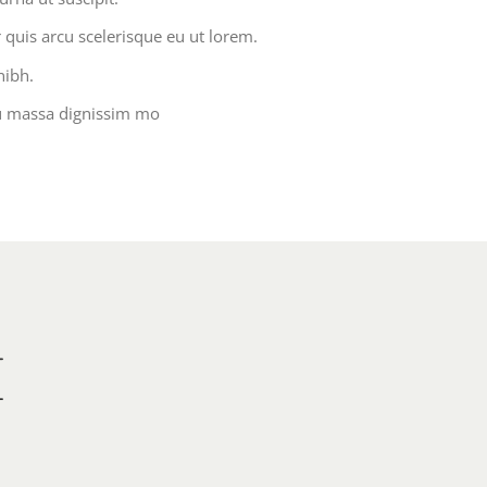
 quis arcu scelerisque eu ut lorem.
nibh.
u massa dignissim mo
M