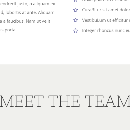
hendrerit justo, a aliquam ex
CuraBitur sit amet dolor
id, lobortis at ante. Aliquam
VestibuLum ut efficitur 
a a faucibus. Nam ut velit
us porta.
Integer rhoncus nunc e
MEET THE TEA